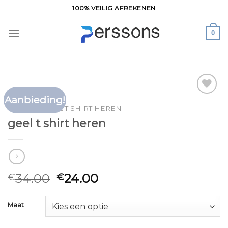
Ga
100% VEILIG AFREKENEN
naar
inhoud
0
Aanbieding!
Toevoegen
HOME
/
GEEL T SHIRT HEREN
aan
geel t shirt heren
verlanglijst
34.00
24.00
€
€
Maat