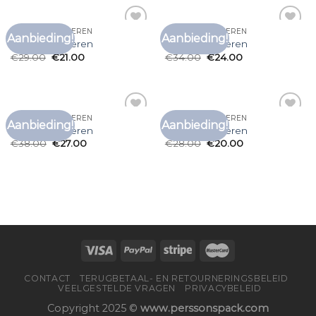
GEEL T SHIRT HEREN
GEEL T SHIRT HEREN
Aanbieding!
Aanbieding!
Toevoegen
Toevoegen
geel t shirt heren
geel t shirt heren
aan
aan
€
29.00
€
21.00
€
34.00
€
24.00
verlanglijst
verlanglijst
GEEL T SHIRT HEREN
GEEL T SHIRT HEREN
Aanbieding!
Aanbieding!
Toevoegen
Toevoegen
geel t shirt heren
geel t shirt heren
aan
aan
€
38.00
€
27.00
€
28.00
€
20.00
verlanglijst
verlanglijst
CONTACT
TERUGBETAAL- EN RETOURNERINGSBELEID
VEELGESTELDE VRAGEN
PRIVACYBELEID
Copyright 2025 ©
www.perssonspack.com