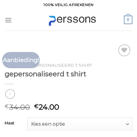
Ga
100% VEILIG AFREKENEN
naar
inhoud
0
Aanbieding!
Toevoegen
HOME
/
GEPERSONALISEERD T SHIRT
aan
gepersonaliseerd t shirt
verlanglijst
34.00
24.00
€
€
Maat