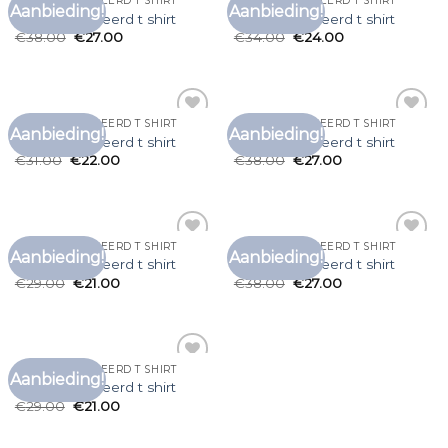
GEPERSONALISEERD T SHIRT
GEPERSONALISEERD T SHIRT
Aanbieding!
Aanbieding!
Toevoegen
Toevoegen
gepersonaliseerd t shirt
gepersonaliseerd t shirt
aan
aan
€
38.00
€
27.00
€
34.00
€
24.00
verlanglijst
verlanglijst
GEPERSONALISEERD T SHIRT
GEPERSONALISEERD T SHIRT
Aanbieding!
Aanbieding!
Toevoegen
Toevoegen
gepersonaliseerd t shirt
gepersonaliseerd t shirt
aan
aan
€
31.00
€
22.00
€
38.00
€
27.00
verlanglijst
verlanglijst
GEPERSONALISEERD T SHIRT
GEPERSONALISEERD T SHIRT
Aanbieding!
Aanbieding!
Toevoegen
Toevoegen
gepersonaliseerd t shirt
gepersonaliseerd t shirt
aan
aan
€
29.00
€
21.00
€
38.00
€
27.00
verlanglijst
verlanglijst
GEPERSONALISEERD T SHIRT
Aanbieding!
Toevoegen
gepersonaliseerd t shirt
aan
€
29.00
€
21.00
verlanglijst