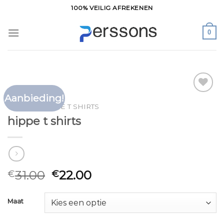
Ga
100% VEILIG AFREKENEN
naar
inhoud
0
Aanbieding!
Toevoegen
HOME
/
HIPPE T SHIRTS
aan
hippe t shirts
verlanglijst
31.00
22.00
€
€
Maat