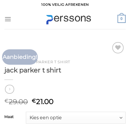
Ga
100% VEILIG AFREKENEN
naar
inhoud
0
Aanbieding!
Toevoegen
HOME
/
JACK PARKER T SHIRT
aan
jack parker t shirt
verlanglijst
29.00
21.00
€
€
Maat