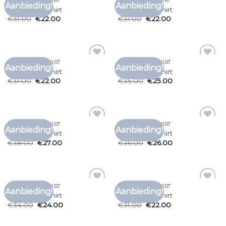
KATOENEN T SHIRT
KATOENEN T SHIRT
Aanbieding!
Aanbieding!
Toevoegen
Toevoegen
katoenen t shirt
katoenen t shirt
aan
aan
€
31.00
€
22.00
€
31.00
€
22.00
verlanglijst
verlanglijst
KATOENEN T SHIRT
KATOENEN T SHIRT
Aanbieding!
Aanbieding!
Toevoegen
Toevoegen
katoenen t shirt
katoenen t shirt
aan
aan
€
31.00
€
22.00
€
35.00
€
25.00
verlanglijst
verlanglijst
KATOENEN T SHIRT
KATOENEN T SHIRT
Aanbieding!
Aanbieding!
Toevoegen
Toevoegen
katoenen t shirt
katoenen t shirt
aan
aan
€
38.00
€
27.00
€
36.00
€
26.00
verlanglijst
verlanglijst
KATOENEN T SHIRT
KATOENEN T SHIRT
Aanbieding!
Aanbieding!
Toevoegen
Toevoegen
katoenen t shirt
katoenen t shirt
aan
aan
€
34.00
€
24.00
€
31.00
€
22.00
verlanglijst
verlanglijst