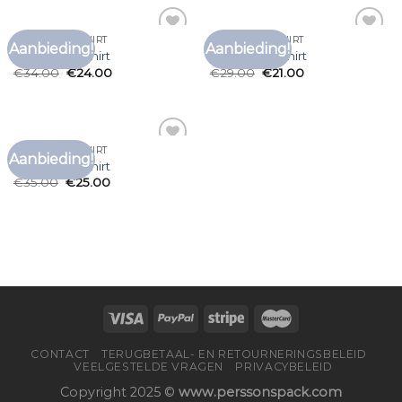
KATOENEN T SHIRT
KATOENEN T SHIRT
Aanbieding!
Aanbieding!
Toevoegen
Toevoegen
katoenen t shirt
katoenen t shirt
aan
aan
€
34.00
€
24.00
€
29.00
€
21.00
verlanglijst
verlanglijst
KATOENEN T SHIRT
Aanbieding!
Toevoegen
katoenen t shirt
aan
€
35.00
€
25.00
verlanglijst
CONTACT
TERUGBETAAL- EN RETOURNERINGSBELEID
VEELGESTELDE VRAGEN
PRIVACYBELEID
Copyright 2025 ©
www.perssonspack.com