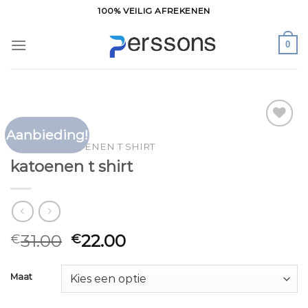
Ga
100% VEILIG AFREKENEN
naar
inhoud
0
Aanbieding!
Toevoegen
HOME
/
KATOENEN T SHIRT
aan
katoenen t shirt
verlanglijst
31.00
22.00
€
€
Maat