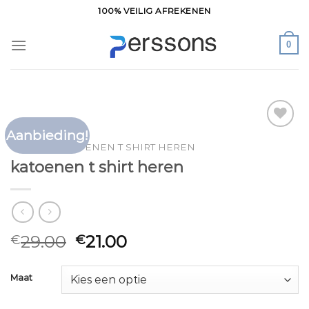
Ga
100% VEILIG AFREKENEN
naar
inhoud
0
Aanbieding!
Toevoegen
HOME
/
KATOENEN T SHIRT HEREN
aan
katoenen t shirt heren
verlanglijst
29.00
21.00
€
€
Maat