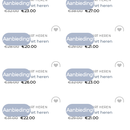
KATOENEN T SHIRT HEREN
KATOENEN T SHIRT HEREN
Aanbieding!
Aanbieding!
Toevoegen
Toevoegen
katoenen t shirt heren
katoenen t shirt heren
aan
aan
€
32.00
€
23.00
€
38.00
€
27.00
verlanglijst
verlanglijst
KATOENEN T SHIRT HEREN
KATOENEN T SHIRT HEREN
Aanbieding!
Aanbieding!
Toevoegen
Toevoegen
katoenen t shirt heren
katoenen t shirt heren
aan
aan
€
28.00
€
20.00
€
29.00
€
21.00
verlanglijst
verlanglijst
KATOENEN T SHIRT HEREN
KATOENEN T SHIRT HEREN
Aanbieding!
Aanbieding!
Toevoegen
Toevoegen
katoenen t shirt heren
katoenen t shirt heren
aan
aan
€
36.00
€
26.00
€
32.00
€
23.00
verlanglijst
verlanglijst
KATOENEN T SHIRT HEREN
KATOENEN T SHIRT HEREN
Aanbieding!
Aanbieding!
Toevoegen
Toevoegen
katoenen t shirt heren
katoenen t shirt heren
aan
aan
€
31.00
€
22.00
€
29.00
€
21.00
verlanglijst
verlanglijst