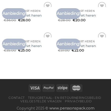
KATOENEN T SHIRT HEREN
KATOENEN T SHIRT HEREN
Aanbieding!
Aanbieding!
Toevoegen
Toevoegen
katoenen t shirt heren
katoenen t shirt heren
aan
aan
€
36.00
€
26.00
€
28.00
€
20.00
verlanglijst
verlanglijst
KATOENEN T SHIRT HEREN
KATOENEN T SHIRT HEREN
Aanbieding!
Aanbieding!
Toevoegen
Toevoegen
katoenen t shirt heren
katoenen t shirt heren
aan
aan
€
35.00
€
25.00
€
31.00
€
22.00
verlanglijst
verlanglijst
CONTACT
TERUGBETAAL- EN RETOURNERINGSBELEID
VEELGESTELDE VRAGEN
PRIVACYBELEID
Copyright 2025 ©
www.perssonspack.com