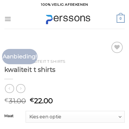
Ga
100% VEILIG AFREKENEN
naar
inhoud
0
Aanbieding!
Toevoegen
HOME
/
KWALITEIT T SHIRTS
aan
kwaliteit t shirts
verlanglijst
31.00
22.00
€
€
Maat