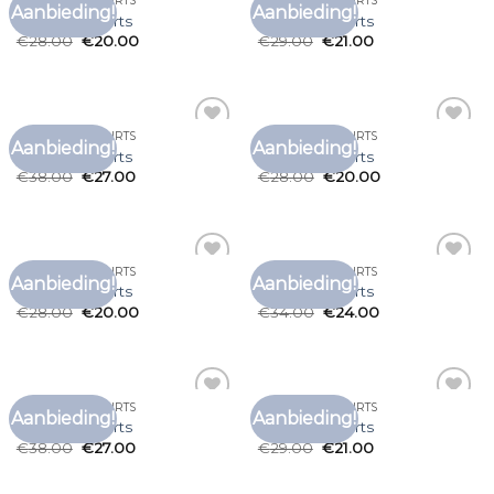
KWALITEIT T SHIRTS
KWALITEIT T SHIRTS
Aanbieding!
Aanbieding!
Toevoegen
Toevoegen
kwaliteit t shirts
kwaliteit t shirts
aan
aan
€
28.00
€
20.00
€
29.00
€
21.00
verlanglijst
verlanglijst
KWALITEIT T SHIRTS
KWALITEIT T SHIRTS
Aanbieding!
Aanbieding!
Toevoegen
Toevoegen
kwaliteit t shirts
kwaliteit t shirts
aan
aan
€
38.00
€
27.00
€
28.00
€
20.00
verlanglijst
verlanglijst
KWALITEIT T SHIRTS
KWALITEIT T SHIRTS
Aanbieding!
Aanbieding!
Toevoegen
Toevoegen
kwaliteit t shirts
kwaliteit t shirts
aan
aan
€
28.00
€
20.00
€
34.00
€
24.00
verlanglijst
verlanglijst
KWALITEIT T SHIRTS
KWALITEIT T SHIRTS
Aanbieding!
Aanbieding!
Toevoegen
Toevoegen
kwaliteit t shirts
kwaliteit t shirts
aan
aan
€
38.00
€
27.00
€
29.00
€
21.00
verlanglijst
verlanglijst