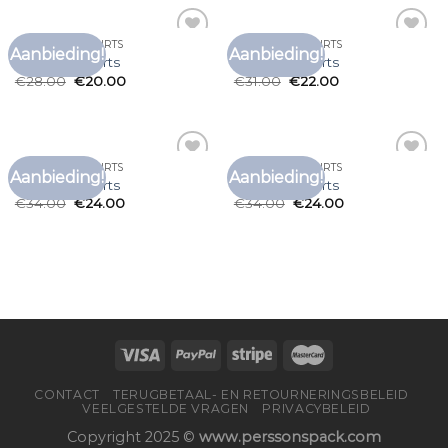
KWALITEIT T SHIRTS
KWALITEIT T SHIRTS
Aanbieding!
Aanbieding!
Toevoegen
Toevoegen
kwaliteit t shirts
kwaliteit t shirts
aan
aan
€
28.00
€
20.00
€
31.00
€
22.00
verlanglijst
verlanglijst
KWALITEIT T SHIRTS
KWALITEIT T SHIRTS
Aanbieding!
Aanbieding!
Toevoegen
Toevoegen
kwaliteit t shirts
kwaliteit t shirts
aan
aan
€
34.00
€
24.00
€
34.00
€
24.00
verlanglijst
verlanglijst
CONTACT
TERUGBETAAL- EN RETOURNERINGSBELEID
VEELGESTELDE VRAGEN
PRIVACYBELEID
Copyright 2025 ©
www.perssonspack.com