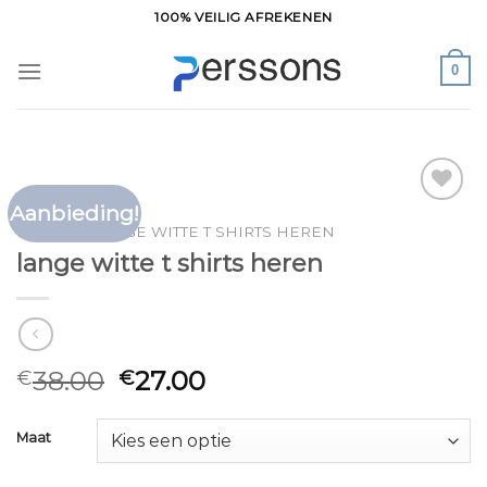
Ga
100% VEILIG AFREKENEN
naar
inhoud
0
Aanbieding!
Toevoegen
HOME
/
LANGE WITTE T SHIRTS HEREN
aan
lange witte t shirts heren
verlanglijst
38.00
27.00
€
€
Maat