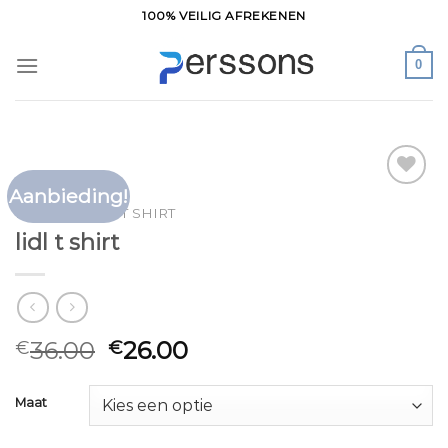
Ga
100% VEILIG AFREKENEN
naar
inhoud
0
Aanbieding!
Toevoegen
HOME
/
LIDL T SHIRT
aan
lidl t shirt
verlanglijst
36.00
26.00
€
€
Maat