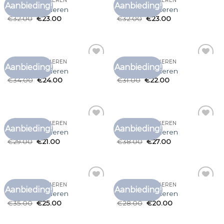
MERK T SHIRT HEREN
MERK T SHIRT HEREN
Aanbieding!
Aanbieding!
Toevoegen
Toevoegen
merk t shirt heren
merk t shirt heren
aan
aan
€
32.00
€
23.00
€
32.00
€
23.00
verlanglijst
verlanglijst
MERK T SHIRT HEREN
MERK T SHIRT HEREN
Aanbieding!
Aanbieding!
Toevoegen
Toevoegen
merk t shirt heren
merk t shirt heren
aan
aan
€
34.00
€
24.00
€
31.00
€
22.00
verlanglijst
verlanglijst
MERK T SHIRT HEREN
MERK T SHIRT HEREN
Aanbieding!
Aanbieding!
Toevoegen
Toevoegen
merk t shirt heren
merk t shirt heren
aan
aan
€
29.00
€
21.00
€
38.00
€
27.00
verlanglijst
verlanglijst
MERK T SHIRT HEREN
MERK T SHIRT HEREN
Aanbieding!
Aanbieding!
Toevoegen
Toevoegen
merk t shirt heren
merk t shirt heren
aan
aan
€
35.00
€
25.00
€
28.00
€
20.00
verlanglijst
verlanglijst