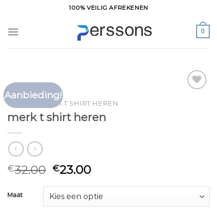
Ga
100% VEILIG AFREKENEN
naar
inhoud
0
Aanbieding!
Toevoegen
HOME
/
MERK T SHIRT HEREN
aan
merk t shirt heren
verlanglijst
32.00
23.00
€
€
Maat