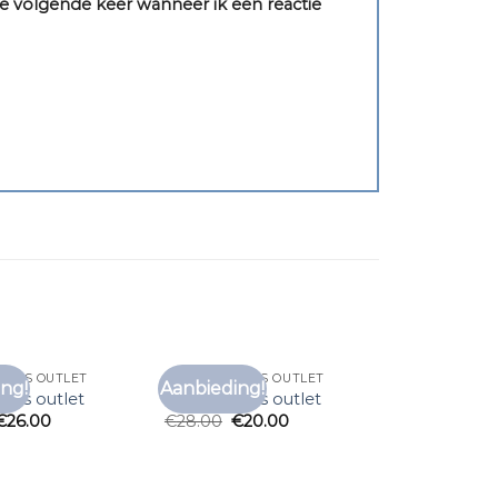
e volgende keer wanneer ik een reactie
IRTS OUTLET
MERK T SHIRTS OUTLET
ng!
Aanbieding!
Toevoegen
Toevoegen
irts outlet
merk t shirts outlet
aan
aan
€
26.00
€
28.00
€
20.00
verlanglijst
verlanglijst