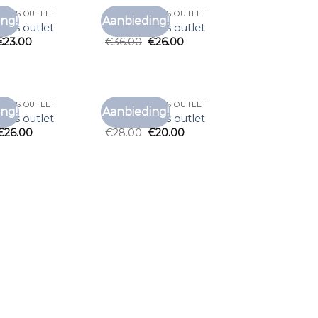
IRTS OUTLET
MERK T SHIRTS OUTLET
ng!
Aanbieding!
Toevoegen
Toevoegen
irts outlet
merk t shirts outlet
aan
aan
€
23.00
€
36.00
€
26.00
verlanglijst
verlanglijst
IRTS OUTLET
MERK T SHIRTS OUTLET
ng!
Aanbieding!
Toevoegen
Toevoegen
irts outlet
merk t shirts outlet
aan
aan
€
26.00
€
28.00
€
20.00
verlanglijst
verlanglijst