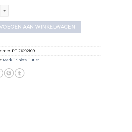
hirts outlet aantal
VOEGEN AAN WINKELWAGEN
ummer:
PE-21092109
e:
Merk T Shirts Outlet