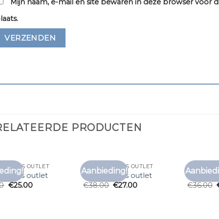
Mijn naam, e-mail en site bewaren in deze browser voor d
laats.
RELATEERDE PRODUCTEN
T SHIRTS OUTLET
MERK T SHIRTS OUTLET
MERK T SH
eding!
Aanbieding!
Aanbiedi
Toevoegen
Toevoegen
 shirts outlet
merk t shirts outlet
merk t sh
aan
aan
00
€
25.00
€
38.00
€
27.00
€
36.00
verlanglijst
verlanglijst