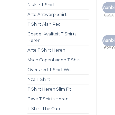
Nikkie T Shirt
MERK 
Aanbi
merk t
Arte Antwerp Shirt
€
35.
T Shirt Alan Red
Goede Kwaliteit T Shirts
MERK 
Aanbi
Heren
merk t
€
28.
Arte T Shirt Heren
Msch Copenhagen T Shirt
Oversized T Shirt Wit
Nza T Shirt
T Shirt Heren Slim Fit
Gave T Shirts Heren
T Shirt The Cure