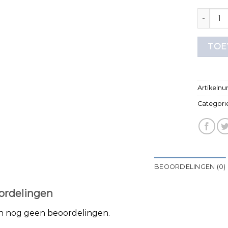
merk t s
TOE
Artikeln
Categori
BEOORDELINGEN (0)
ordelingen
jn nog geen beoordelingen.