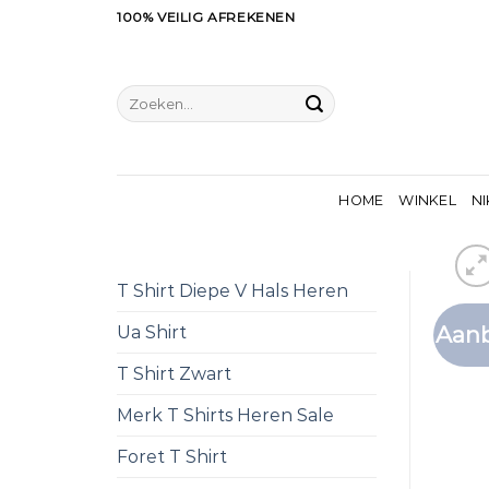
Ga
100% VEILIG AFREKENEN
naar
inhoud
Zoeken
naar:
HOME
WINKEL
NI
T Shirt Diepe V Hals Heren
Aanb
Ua Shirt
T Shirt Zwart
Merk T Shirts Heren Sale
Foret T Shirt