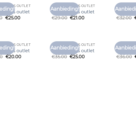
T SHIRTS OUTLET
MERK T SHIRTS OUTLET
MERK T SH
eding!
Aanbieding!
Aanbiedi
Toevoegen
Toevoegen
 shirts outlet
merk t shirts outlet
merk t sh
aan
aan
00
€
25.00
€
29.00
€
21.00
€
32.00
verlanglijst
verlanglijst
T SHIRTS OUTLET
MERK T SHIRTS OUTLET
MERK T SH
eding!
Aanbieding!
Aanbiedi
Toevoegen
Toevoegen
 shirts outlet
merk t shirts outlet
merk t sh
aan
aan
00
€
20.00
€
35.00
€
25.00
€
36.00
verlanglijst
verlanglijst