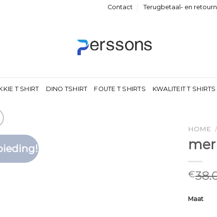
Contact
Terugbetaal- en retour
KKIE T SHIRT
DINO TSHIRT
FOUTE T SHIRTS
KWALITEIT T SHIRTS
HOME
merk
ieding!
Toevoegen
aan
verlanglijst
38.
€
Maat