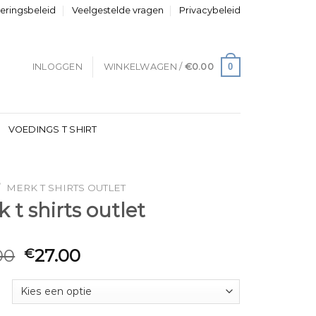
neringsbeleid
Veelgestelde vragen
Privacybeleid
0
INLOGGEN
WINKELWAGEN /
€
0.00
VOEDINGS T SHIRT
/
MERK T SHIRTS OUTLET
 t shirts outlet
00
27.00
€