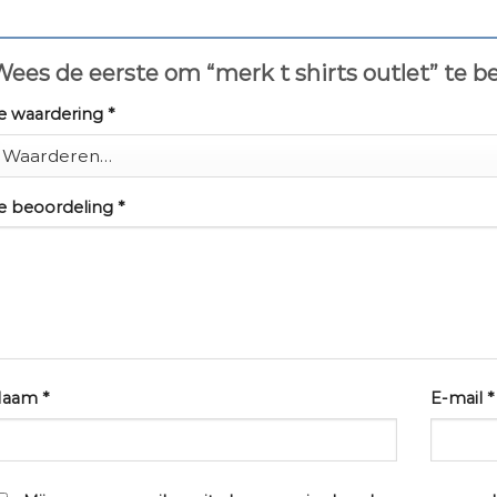
ees de eerste om “merk t shirts outlet” te 
e waardering
*
e beoordeling
*
Naam
*
E-mail
*