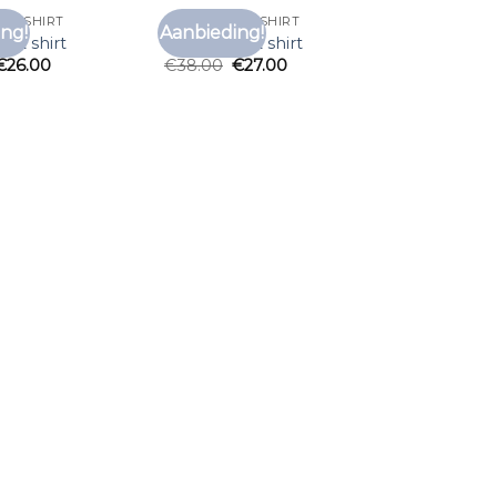
 T SHIRT
MOUWLOOS T SHIRT
ng!
Aanbieding!
Toevoegen
Toevoegen
 t shirt
mouwloos t shirt
aan
aan
€
26.00
€
38.00
€
27.00
verlanglijst
verlanglijst