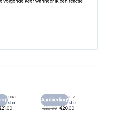
e volgende keer wanneer ik een reactie
 T SHIRT
MOUWLOOS T SHIRT
ng!
Aanbieding!
Toevoegen
Toevoegen
 t shirt
mouwloos t shirt
aan
aan
€
21.00
€
28.00
€
20.00
verlanglijst
verlanglijst