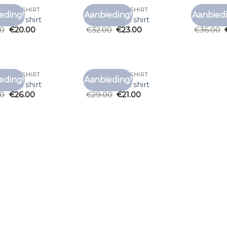
OOS T SHIRT
MOUWLOOS T SHIRT
MOUWLOOS
eding!
Aanbieding!
Aanbiedi
Toevoegen
Toevoegen
oos t shirt
mouwloos t shirt
mouwloos
aan
aan
00
€
20.00
€
32.00
€
23.00
€
36.00
verlanglijst
verlanglijst
OOS T SHIRT
MOUWLOOS T SHIRT
eding!
Aanbieding!
Toevoegen
Toevoegen
oos t shirt
mouwloos t shirt
aan
aan
00
€
26.00
€
29.00
€
21.00
verlanglijst
verlanglijst