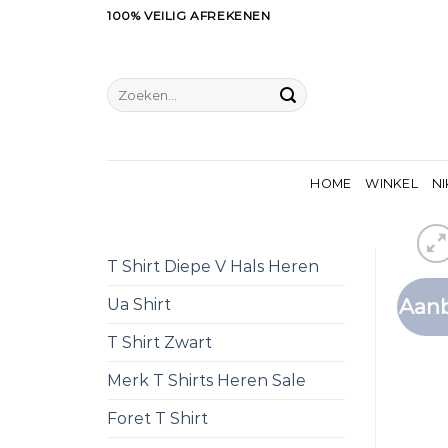
Ga
100% VEILIG AFREKENEN
naar
inhoud
Zoeken
naar:
HOME
WINKEL
NI
T Shirt Diepe V Hals Heren
Aanb
Ua Shirt
T Shirt Zwart
Merk T Shirts Heren Sale
Foret T Shirt