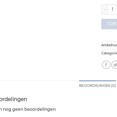
mouwloos
TOE
Artikeln
Categori
BEOORDELINGEN (0)
ordelingen
jn nog geen beoordelingen.