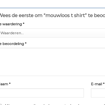
Wees de eerste om “mouwloos t shirt” te beo
e waardering
*
e beoordeling
*
Naam
*
E-mail
*