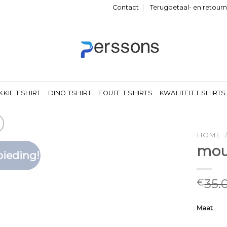
Contact
Terugbetaal- en retour
KKIE T SHIRT
DINO TSHIRT
FOUTE T SHIRTS
KWALITEIT T SHIRTS
HOME
mouw
ieding!
Toevoegen
aan
verlanglijst
35.
€
Maat