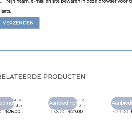
Mijn naam, e-mail en site bewaren in deze browser voor d
laats.
RELATEERDE PRODUCTEN
OOS T SHIRT
MOUWLOOS T SHIRT
MOUWLOOS
eding!
Aanbieding!
Aanbiedi
Toevoegen
Toevoegen
oos t shirt
mouwloos t shirt
mouwloos
aan
aan
00
€
26.00
€
38.00
€
27.00
€
29.00
verlanglijst
verlanglijst