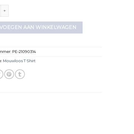
 t shirt aantal
VOEGEN AAN WINKELWAGEN
ummer:
PE-21090314
e:
Mouwloos T Shirt