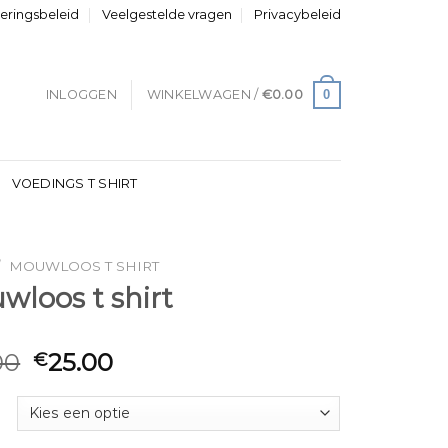
neringsbeleid
Veelgestelde vragen
Privacybeleid
0
INLOGGEN
WINKELWAGEN /
€
0.00
VOEDINGS T SHIRT
/
MOUWLOOS T SHIRT
loos t shirt
00
25.00
€