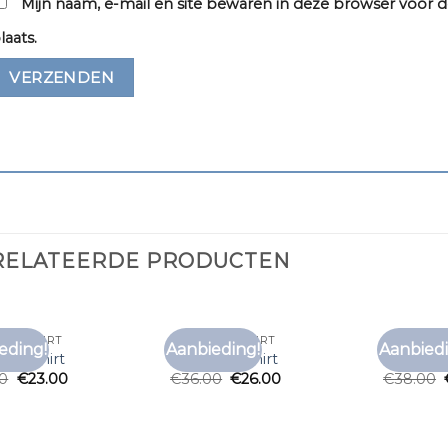
Mijn naam, e-mail en site bewaren in deze browser voor d
laats.
RELATEERDE PRODUCTEN
AND SHIRT
MY BRAND SHIRT
MY BRAND
eding!
Aanbieding!
Aanbiedi
Toevoegen
Toevoegen
and shirt
my brand shirt
my brand
aan
aan
00
€
23.00
€
36.00
€
26.00
€
38.00
verlanglijst
verlanglijst