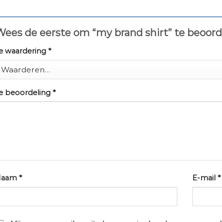
Wees de eerste om “my brand shirt” te beoor
e waardering
*
e beoordeling
*
Naam
*
E-mail
*