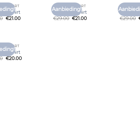
AND SHIRT
MY BRAND SHIRT
MY BRAND
eding!
Aanbieding!
Aanbiedi
Toevoegen
Toevoegen
and shirt
my brand shirt
my brand
aan
aan
00
€
21.00
€
29.00
€
21.00
€
29.00
verlanglijst
verlanglijst
AND SHIRT
eding!
Toevoegen
and shirt
aan
00
€
20.00
verlanglijst