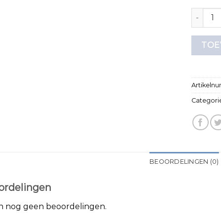
my brand
TOE
Artikeln
Categori
BEOORDELINGEN (0)
ordelingen
jn nog geen beoordelingen.