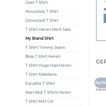
Geel T Shirt
p
Mouwloos T Shirt
Dstrezzed T Shirt
T Shirt Heren Merk Sale
My Brand Shirt
T Shirt Tommy Jeans
Boss T Shirt Heren
GE
T Shirt Hoge Hals Heren
T Shirt Malelions
MY BR
Aanbi
Equalite T Shirt
my br
€
32.
Alan Red T Shirts Heren
T Shirt Met Col