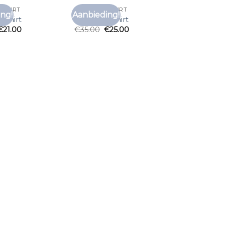
 SHIRT
MY BRAND SHIRT
ng!
Aanbieding!
Toevoegen
Toevoegen
 shirt
my brand shirt
aan
aan
€
21.00
€
35.00
€
25.00
verlanglijst
verlanglijst