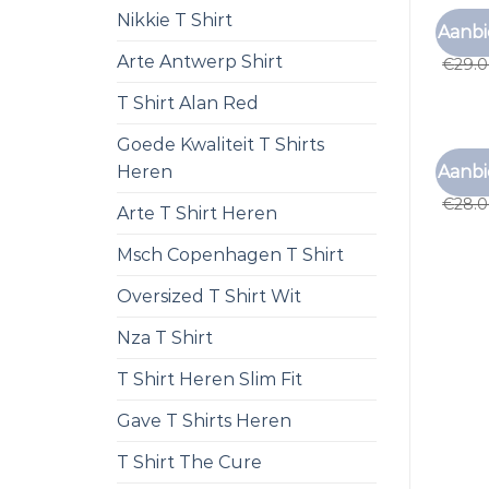
Nikkie T Shirt
MY BR
Aanbi
my br
Arte Antwerp Shirt
€
29.
T Shirt Alan Red
Goede Kwaliteit T Shirts
MY BR
Aanbi
Heren
my br
€
28.
Arte T Shirt Heren
Msch Copenhagen T Shirt
Oversized T Shirt Wit
Nza T Shirt
T Shirt Heren Slim Fit
Gave T Shirts Heren
T Shirt The Cure