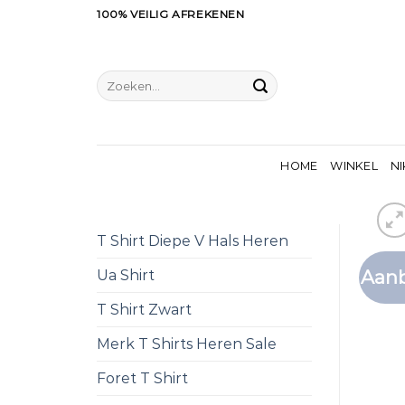
Ga
100% VEILIG AFREKENEN
naar
inhoud
Zoeken
naar:
HOME
WINKEL
NI
T Shirt Diepe V Hals Heren
Aanb
Ua Shirt
T Shirt Zwart
Merk T Shirts Heren Sale
Foret T Shirt