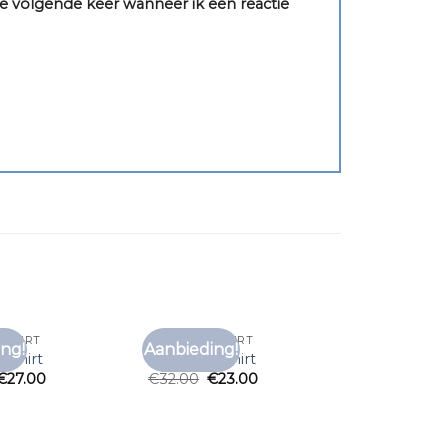
e volgende keer wanneer ik een reactie
 SHIRT
MY BRAND SHIRT
ng!
Aanbieding!
Toevoegen
Toevoegen
 shirt
my brand shirt
aan
aan
€
27.00
€
32.00
€
23.00
verlanglijst
verlanglijst