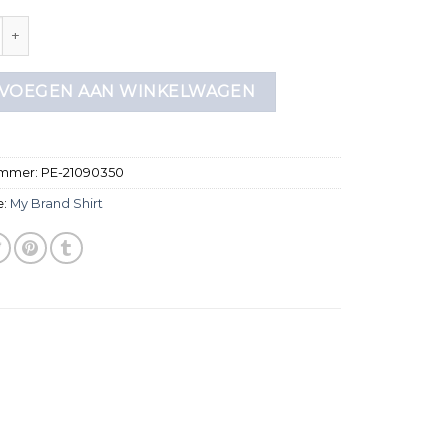
 shirt aantal
VOEGEN AAN WINKELWAGEN
ummer:
PE-21090350
e:
My Brand Shirt