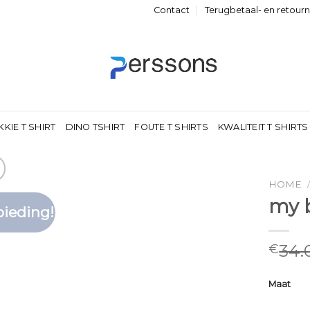
Contact
Terugbetaal- en retour
KKIE T SHIRT
DINO TSHIRT
FOUTE T SHIRTS
KWALITEIT T SHIRTS
HOME
my b
ieding!
Toevoegen
aan
verlanglijst
34.
€
Maat