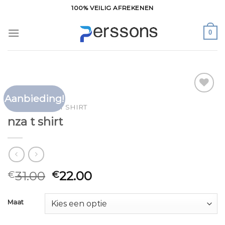
Ga
100% VEILIG AFREKENEN
naar
inhoud
0
Aanbieding!
Toevoegen
HOME
/
NZA T SHIRT
aan
nza t shirt
verlanglijst
31.00
22.00
€
€
Maat