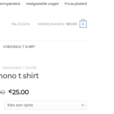
neringsbeleid
Veelgestelde vragen
Privacybeleid
0
INLOGGEN
WINKELWAGEN /
€
0.00
VOEDINGS T SHIRT
/
OKIMONO T SHIRT
ono t shirt
00
25.00
€