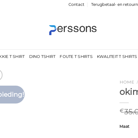
Contact
Terugbetaal- en retour
KKIE T SHIRT
DINO TSHIRT
FOUTE T SHIRTS
KWALITEIT T SHIRTS
HOME
okim
ieding!
Toevoegen
aan
verlanglijst
35.
€
Maat