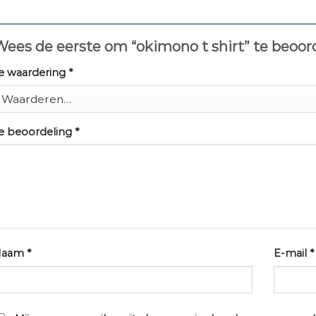
ees de eerste om “okimono t shirt” te beoo
e waardering
*
e beoordeling
*
Naam
*
E-mail
*