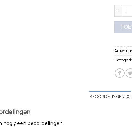
okimono 
TOE
Artikeln
Categori
BEOORDELINGEN (0)
ordelingen
jn nog geen beoordelingen.