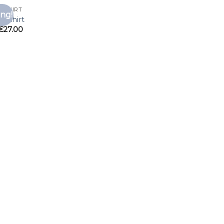
T SHIRT
ng!
Toevoegen
t shirt
aan
€
27.00
verlanglijst