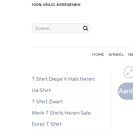
Ga
100% VEILIG AFREKENEN
naar
inhoud
Zoeken
naar:
HOME
WINKEL
NI
T Shirt Diepe V Hals Heren
Aanb
Ua Shirt
T Shirt Zwart
Merk T Shirts Heren Sale
Foret T Shirt