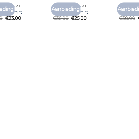
NO T SHIRT
OKIMONO T SHIRT
OKIMONO 
eding!
Aanbieding!
Aanbiedi
Toevoegen
Toevoegen
no t shirt
okimono t shirt
okimono 
aan
aan
00
€
23.00
€
35.00
€
25.00
€
38.00
verlanglijst
verlanglijst