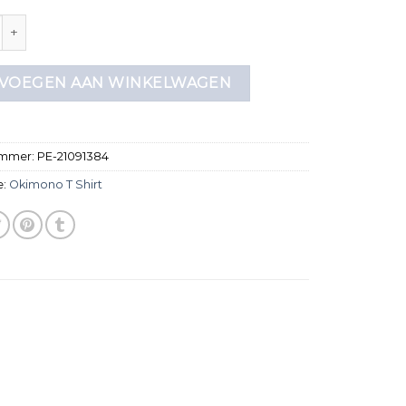
t shirt aantal
VOEGEN AAN WINKELWAGEN
ummer:
PE-21091384
e:
Okimono T Shirt