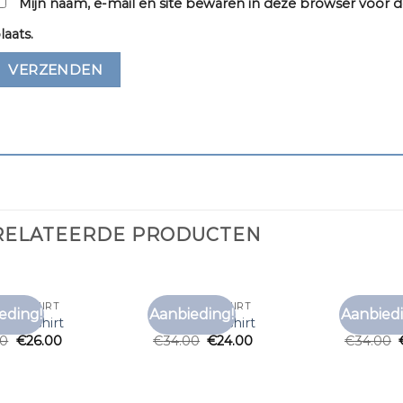
Mijn naam, e-mail en site bewaren in deze browser voor d
laats.
RELATEERDE PRODUCTEN
NO T SHIRT
OKIMONO T SHIRT
OKIMONO 
eding!
Aanbieding!
Aanbiedi
Toevoegen
Toevoegen
no t shirt
okimono t shirt
okimono 
aan
aan
00
€
26.00
€
34.00
€
24.00
€
34.00
verlanglijst
verlanglijst