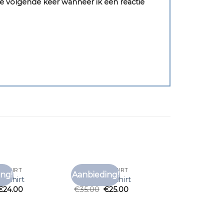
e volgende keer wanneer ik een reactie
T SHIRT
OKIMONO T SHIRT
ng!
Aanbieding!
Toevoegen
Toevoegen
t shirt
okimono t shirt
aan
aan
€
24.00
€
35.00
€
25.00
verlanglijst
verlanglijst