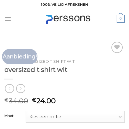
Ga
100% VEILIG AFREKENEN
naar
inhoud
0
Aanbieding!
Toevoegen
HOME
/
OVERSIZED T SHIRT WIT
aan
oversized t shirt wit
verlanglijst
34.00
24.00
€
€
Maat