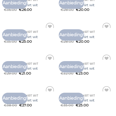
OVERSIZED T SHIRT WIT
OVERSIZED T SHIRT WIT
Aanbieding!
Aanbieding!
Toevoegen
Toevoegen
oversized t shirt wit
oversized t shirt wit
aan
aan
€
36.00
€
26.00
€
28.00
€
20.00
verlanglijst
verlanglijst
OVERSIZED T SHIRT WIT
OVERSIZED T SHIRT WIT
Aanbieding!
Aanbieding!
Toevoegen
Toevoegen
oversized t shirt wit
oversized t shirt wit
aan
aan
€
35.00
€
25.00
€
28.00
€
20.00
verlanglijst
verlanglijst
OVERSIZED T SHIRT WIT
OVERSIZED T SHIRT WIT
Aanbieding!
Aanbieding!
Toevoegen
Toevoegen
oversized t shirt wit
oversized t shirt wit
aan
aan
€
29.00
€
21.00
€
32.00
€
23.00
verlanglijst
verlanglijst
OVERSIZED T SHIRT WIT
OVERSIZED T SHIRT WIT
Aanbieding!
Aanbieding!
Toevoegen
Toevoegen
oversized t shirt wit
oversized t shirt wit
aan
aan
€
38.00
€
27.00
€
35.00
€
25.00
verlanglijst
verlanglijst