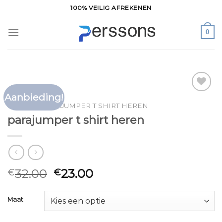
Ga
100% VEILIG AFREKENEN
naar
inhoud
0
Aanbieding!
Toevoegen
HOME
/
PARAJUMPER T SHIRT HEREN
aan
parajumper t shirt heren
verlanglijst
32.00
23.00
€
€
Maat