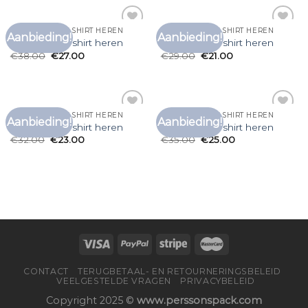
PARAJUMPER T SHIRT HEREN
PARAJUMPER T SHIRT HEREN
Aanbieding!
Aanbieding!
Toevoegen
Toevoegen
parajumper t shirt heren
parajumper t shirt heren
aan
aan
€
38.00
€
27.00
€
29.00
€
21.00
verlanglijst
verlanglijst
PARAJUMPER T SHIRT HEREN
PARAJUMPER T SHIRT HEREN
Aanbieding!
Aanbieding!
Toevoegen
Toevoegen
parajumper t shirt heren
parajumper t shirt heren
aan
aan
€
32.00
€
23.00
€
35.00
€
25.00
verlanglijst
verlanglijst
CONTACT
TERUGBETAAL- EN RETOURNERINGSBELEID
VEELGESTELDE VRAGEN
PRIVACYBELEID
Copyright 2025 ©
www.perssonspack.com