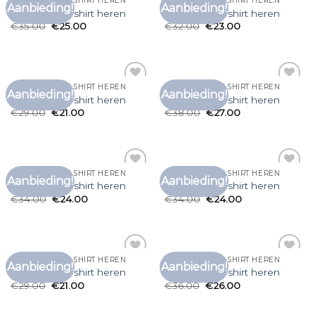
PARAJUMPER T SHIRT HEREN
PARAJUMPER T SHIRT HEREN
Aanbieding!
Aanbieding!
Toevoegen
Toevoegen
parajumper t shirt heren
parajumper t shirt heren
aan
aan
€
35.00
€
25.00
€
32.00
€
23.00
verlanglijst
verlanglijst
PARAJUMPER T SHIRT HEREN
PARAJUMPER T SHIRT HEREN
Aanbieding!
Aanbieding!
Toevoegen
Toevoegen
parajumper t shirt heren
parajumper t shirt heren
aan
aan
€
29.00
€
21.00
€
38.00
€
27.00
verlanglijst
verlanglijst
PARAJUMPER T SHIRT HEREN
PARAJUMPER T SHIRT HEREN
Aanbieding!
Aanbieding!
Toevoegen
Toevoegen
parajumper t shirt heren
parajumper t shirt heren
aan
aan
€
34.00
€
24.00
€
34.00
€
24.00
verlanglijst
verlanglijst
PARAJUMPER T SHIRT HEREN
PARAJUMPER T SHIRT HEREN
Aanbieding!
Aanbieding!
Toevoegen
Toevoegen
parajumper t shirt heren
parajumper t shirt heren
aan
aan
€
29.00
€
21.00
€
36.00
€
26.00
verlanglijst
verlanglijst