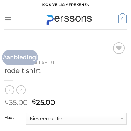
Ga
100% VEILIG AFREKENEN
naar
inhoud
0
Aanbieding!
Toevoegen
HOME
/
RODE T SHIRT
aan
rode t shirt
verlanglijst
35.00
25.00
€
€
Maat