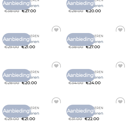
ROOD T SHIRT HEREN
ROOD T SHIRT HEREN
Aanbieding!
Aanbieding!
Toevoegen
Toevoegen
rood t shirt heren
rood t shirt heren
aan
aan
€
38.00
€
27.00
€
28.00
€
20.00
verlanglijst
verlanglijst
ROOD T SHIRT HEREN
ROOD T SHIRT HEREN
Aanbieding!
Aanbieding!
Toevoegen
Toevoegen
rood t shirt heren
rood t shirt heren
aan
aan
€
29.00
€
21.00
€
38.00
€
27.00
verlanglijst
verlanglijst
ROOD T SHIRT HEREN
ROOD T SHIRT HEREN
Aanbieding!
Aanbieding!
Toevoegen
Toevoegen
rood t shirt heren
rood t shirt heren
aan
aan
€
28.00
€
20.00
€
34.00
€
24.00
verlanglijst
verlanglijst
ROOD T SHIRT HEREN
ROOD T SHIRT HEREN
Aanbieding!
Aanbieding!
Toevoegen
Toevoegen
rood t shirt heren
rood t shirt heren
aan
aan
€
29.00
€
21.00
€
31.00
€
22.00
verlanglijst
verlanglijst