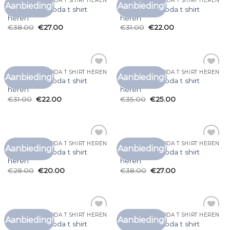
SCOTCH AND SODA T SHIRT HEREN
SCOTCH AND SODA T SHIRT HEREN
Aanbieding!
Aanbieding!
Toevoegen
Toevoegen
scotch and soda t shirt
scotch and soda t shirt
aan
aan
heren
heren
verlanglijst
verlanglijst
€
38.00
€
27.00
€
31.00
€
22.00
SCOTCH AND SODA T SHIRT HEREN
SCOTCH AND SODA T SHIRT HEREN
Aanbieding!
Aanbieding!
Toevoegen
Toevoegen
scotch and soda t shirt
scotch and soda t shirt
aan
aan
heren
heren
verlanglijst
verlanglijst
€
31.00
€
22.00
€
35.00
€
25.00
SCOTCH AND SODA T SHIRT HEREN
SCOTCH AND SODA T SHIRT HEREN
Aanbieding!
Aanbieding!
Toevoegen
Toevoegen
scotch and soda t shirt
scotch and soda t shirt
aan
aan
heren
heren
verlanglijst
verlanglijst
€
28.00
€
20.00
€
38.00
€
27.00
SCOTCH AND SODA T SHIRT HEREN
SCOTCH AND SODA T SHIRT HEREN
Aanbieding!
Aanbieding!
Toevoegen
Toevoegen
scotch and soda t shirt
scotch and soda t shirt
aan
aan