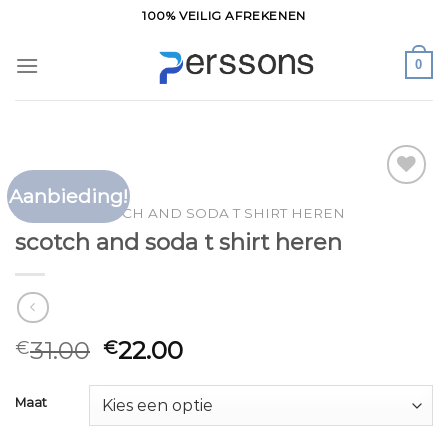
Ga
100% VEILIG AFREKENEN
naar
inhoud
0
Aanbieding!
Toevoegen
HOME
/
SCOTCH AND SODA T SHIRT HEREN
aan
scotch and soda t shirt heren
verlanglijst
31.00
22.00
€
€
Maat