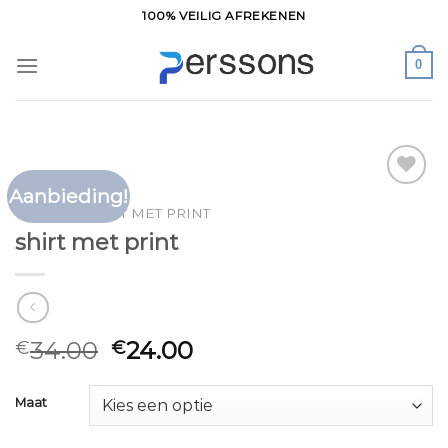
Ga
100% VEILIG AFREKENEN
naar
inhoud
0
Aanbieding!
Toevoegen
HOME
/
SHIRT MET PRINT
aan
shirt met print
verlanglijst
34.00
24.00
€
€
Maat