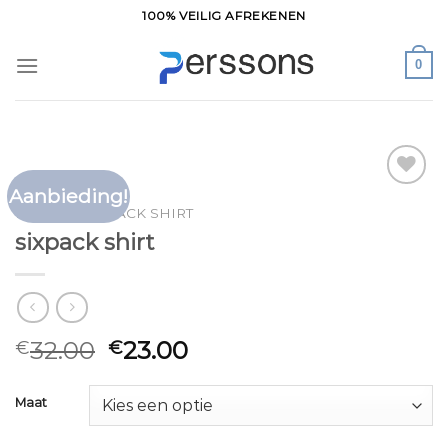
Ga
100% VEILIG AFREKENEN
naar
inhoud
0
Aanbieding!
Toevoegen
HOME
/
SIXPACK SHIRT
aan
sixpack shirt
verlanglijst
32.00
23.00
€
€
Maat