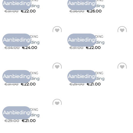
T SHIRT AANBIEDING
T SHIRT AANBIEDING
Aanbieding!
Aanbieding!
Toevoegen
Toevoegen
t shirt aanbieding
t shirt aanbieding
aan
aan
€
31.00
€
22.00
€
36.00
€
26.00
verlanglijst
verlanglijst
T SHIRT AANBIEDING
T SHIRT AANBIEDING
Aanbieding!
Aanbieding!
Toevoegen
Toevoegen
t shirt aanbieding
t shirt aanbieding
aan
aan
€
34.00
€
24.00
€
31.00
€
22.00
verlanglijst
verlanglijst
T SHIRT AANBIEDING
T SHIRT AANBIEDING
Aanbieding!
Aanbieding!
Toevoegen
Toevoegen
t shirt aanbieding
t shirt aanbieding
aan
aan
€
31.00
€
22.00
€
29.00
€
21.00
verlanglijst
verlanglijst
T SHIRT AANBIEDING
Aanbieding!
Toevoegen
t shirt aanbieding
aan
€
29.00
€
21.00
verlanglijst