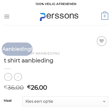
Ga
100% VEILIG AFREKENEN
naar
inhoud
0
Aanbieding!
Toevoegen
HOME
/
T SHIRT AANBIEDING
aan
t shirt aanbieding
verlanglijst
36.00
26.00
€
€
Maat