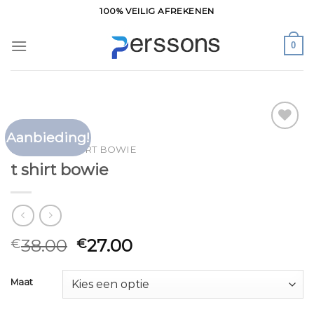
Ga
100% VEILIG AFREKENEN
naar
inhoud
0
Aanbieding!
Toevoegen
HOME
/
T SHIRT BOWIE
aan
t shirt bowie
verlanglijst
38.00
27.00
€
€
Maat