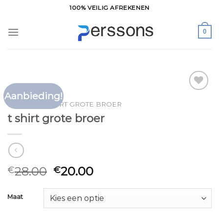
Ga
100% VEILIG AFREKENEN
naar
inhoud
0
Aanbieding!
Toevoegen
HOME
/
T SHIRT GROTE BROER
aan
t shirt grote broer
verlanglijst
28.00
20.00
€
€
Maat