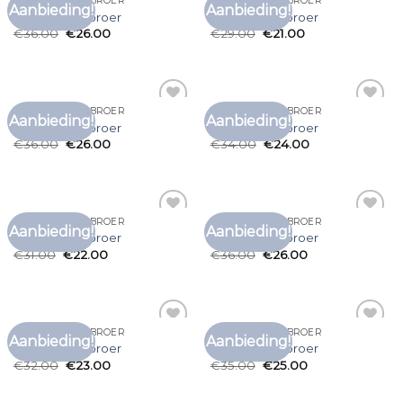
T SHIRT GROTE BROER
T SHIRT GROTE BROER
Aanbieding!
Aanbieding!
Toevoegen
Toevoegen
t shirt grote broer
t shirt grote broer
aan
aan
€
36.00
€
26.00
€
29.00
€
21.00
verlanglijst
verlanglijst
T SHIRT GROTE BROER
T SHIRT GROTE BROER
Aanbieding!
Aanbieding!
Toevoegen
Toevoegen
t shirt grote broer
t shirt grote broer
aan
aan
€
36.00
€
26.00
€
34.00
€
24.00
verlanglijst
verlanglijst
T SHIRT GROTE BROER
T SHIRT GROTE BROER
Aanbieding!
Aanbieding!
Toevoegen
Toevoegen
t shirt grote broer
t shirt grote broer
aan
aan
€
31.00
€
22.00
€
36.00
€
26.00
verlanglijst
verlanglijst
T SHIRT GROTE BROER
T SHIRT GROTE BROER
Aanbieding!
Aanbieding!
Toevoegen
Toevoegen
t shirt grote broer
t shirt grote broer
aan
aan
€
32.00
€
23.00
€
35.00
€
25.00
verlanglijst
verlanglijst