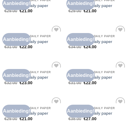
T SHIRT HEREN DAILY PAPER
T SHIRT HEREN DAILY PAPER
Aanbieding!
Aanbieding!
Toevoegen
Toevoegen
t shirt heren daily paper
t shirt heren daily paper
aan
aan
€
29.00
€
21.00
€
29.00
€
21.00
verlanglijst
verlanglijst
T SHIRT HEREN DAILY PAPER
T SHIRT HEREN DAILY PAPER
Aanbieding!
Aanbieding!
Toevoegen
Toevoegen
t shirt heren daily paper
t shirt heren daily paper
aan
aan
€
31.00
€
22.00
€
34.00
€
24.00
verlanglijst
verlanglijst
T SHIRT HEREN DAILY PAPER
T SHIRT HEREN DAILY PAPER
Aanbieding!
Aanbieding!
Toevoegen
Toevoegen
t shirt heren daily paper
t shirt heren daily paper
aan
aan
€
32.00
€
23.00
€
31.00
€
22.00
verlanglijst
verlanglijst
T SHIRT HEREN DAILY PAPER
T SHIRT HEREN DAILY PAPER
Aanbieding!
Aanbieding!
Toevoegen
Toevoegen
t shirt heren daily paper
t shirt heren daily paper
aan
aan
€
29.00
€
21.00
€
38.00
€
27.00
verlanglijst
verlanglijst