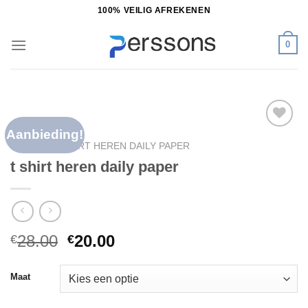
Ga
100% VEILIG AFREKENEN
naar
inhoud
0
Aanbieding!
Toevoegen
HOME
/
T SHIRT HEREN DAILY PAPER
aan
t shirt heren daily paper
verlanglijst
28.00
20.00
€
€
Maat