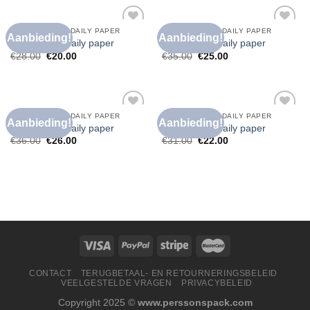
T SHIRT HEREN DAILY PAPER
T SHIRT HEREN DAILY PAPER
Aanbieding!
Aanbieding!
Toevoegen
Toevoegen
t shirt heren daily paper
t shirt heren daily paper
aan
aan
€
28.00
€
20.00
€
35.00
€
25.00
verlanglijst
verlanglijst
T SHIRT HEREN DAILY PAPER
T SHIRT HEREN DAILY PAPER
Aanbieding!
Aanbieding!
Toevoegen
Toevoegen
t shirt heren daily paper
t shirt heren daily paper
aan
aan
€
36.00
€
26.00
€
31.00
€
22.00
verlanglijst
verlanglijst
CONTACT
TERUGBETAAL- EN RETOURNERINGSBELEID
VEELGESTELDE VRAGEN
PRIVACYBELEID
Copyright 2025 ©
www.perssonspack.com