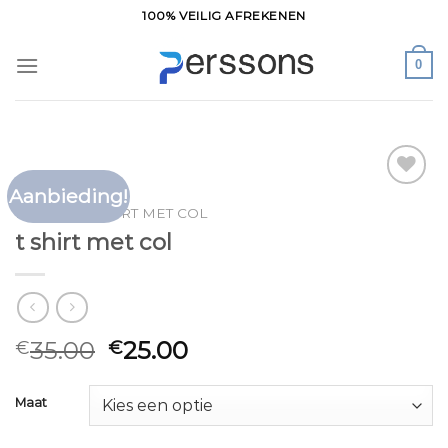
Ga
100% VEILIG AFREKENEN
naar
inhoud
0
Aanbieding!
Toevoegen
HOME
/
T SHIRT MET COL
aan
t shirt met col
verlanglijst
35.00
25.00
€
€
Maat