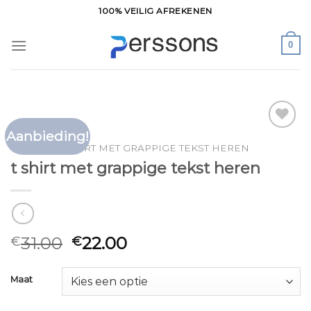
Ga
100% VEILIG AFREKENEN
naar
inhoud
0
Aanbieding!
Toevoegen
HOME
/
T SHIRT MET GRAPPIGE TEKST HEREN
aan
t shirt met grappige tekst heren
verlanglijst
31.00
22.00
€
€
Maat