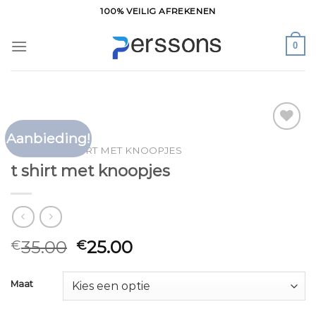
Ga
100% VEILIG AFREKENEN
naar
inhoud
0
Aanbieding!
Toevoegen
HOME
/
T SHIRT MET KNOOPJES
aan
t shirt met knoopjes
verlanglijst
35.00
25.00
€
€
Maat