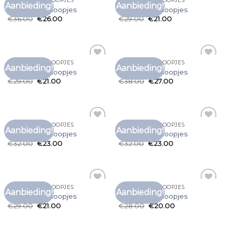
T SHIRT MET KNOOPJES
T SHIRT MET KNOOPJES
Aanbieding!
Aanbieding!
Toevoegen
Toevoegen
t shirt met knoopjes
t shirt met knoopjes
aan
aan
€
36.00
€
26.00
€
29.00
€
21.00
verlanglijst
verlanglijst
T SHIRT MET KNOOPJES
T SHIRT MET KNOOPJES
Aanbieding!
Aanbieding!
Toevoegen
Toevoegen
t shirt met knoopjes
t shirt met knoopjes
aan
aan
€
29.00
€
21.00
€
38.00
€
27.00
verlanglijst
verlanglijst
T SHIRT MET KNOOPJES
T SHIRT MET KNOOPJES
Aanbieding!
Aanbieding!
Toevoegen
Toevoegen
t shirt met knoopjes
t shirt met knoopjes
aan
aan
€
32.00
€
23.00
€
32.00
€
23.00
verlanglijst
verlanglijst
T SHIRT MET KNOOPJES
T SHIRT MET KNOOPJES
Aanbieding!
Aanbieding!
Toevoegen
Toevoegen
t shirt met knoopjes
t shirt met knoopjes
aan
aan
€
29.00
€
21.00
€
28.00
€
20.00
verlanglijst
verlanglijst