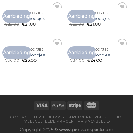
T SHIRT MET KNOOPJES
T SHIRT MET KNOOPJES
Aanbieding!
Aanbieding!
Toevoegen
Toevoegen
t shirt met knoopjes
t shirt met knoopjes
aan
aan
€
29.00
€
21.00
€
29.00
€
21.00
verlanglijst
verlanglijst
T SHIRT MET KNOOPJES
T SHIRT MET KNOOPJES
Aanbieding!
Aanbieding!
Toevoegen
Toevoegen
t shirt met knoopjes
t shirt met knoopjes
aan
aan
€
36.00
€
26.00
€
34.00
€
24.00
verlanglijst
verlanglijst
CONTACT
TERUGBETAAL- EN RETOURNERINGSBELEID
VEELGESTELDE VRAGEN
PRIVACYBELEID
Copyright 2025 ©
www.perssonspack.com