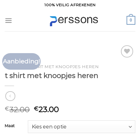
Ga
100% VEILIG AFREKENEN
naar
inhoud
0
Aanbieding!
Toevoegen
HOME
/
T SHIRT MET KNOOPJES HEREN
aan
t shirt met knoopjes heren
verlanglijst
32.00
23.00
€
€
Maat