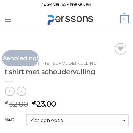
Ga
100% VEILIG AFREKENEN
naar
inhoud
0
Aanbieding!
Toevoegen
HOME
/
T SHIRT MET SCHOUDERVULLING
aan
t shirt met schoudervulling
verlanglijst
32.00
23.00
€
€
Maat