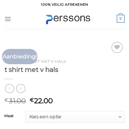
Ga
100% VEILIG AFREKENEN
naar
inhoud
0
Aanbieding!
Toevoegen
HOME
/
T SHIRT MET V HALS
aan
t shirt met v hals
verlanglijst
31.00
22.00
€
€
Maat