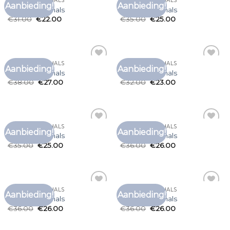
T SHIRT MET V HALS
T SHIRT MET V HALS
Aanbieding!
Aanbieding!
Toevoegen
Toevoegen
t shirt met v hals
t shirt met v hals
aan
aan
€
31.00
€
22.00
€
35.00
€
25.00
verlanglijst
verlanglijst
T SHIRT MET V HALS
T SHIRT MET V HALS
Aanbieding!
Aanbieding!
Toevoegen
Toevoegen
t shirt met v hals
t shirt met v hals
aan
aan
€
38.00
€
27.00
€
32.00
€
23.00
verlanglijst
verlanglijst
T SHIRT MET V HALS
T SHIRT MET V HALS
Aanbieding!
Aanbieding!
Toevoegen
Toevoegen
t shirt met v hals
t shirt met v hals
aan
aan
€
35.00
€
25.00
€
36.00
€
26.00
verlanglijst
verlanglijst
T SHIRT MET V HALS
T SHIRT MET V HALS
Aanbieding!
Aanbieding!
Toevoegen
Toevoegen
t shirt met v hals
t shirt met v hals
aan
aan
€
36.00
€
26.00
€
36.00
€
26.00
verlanglijst
verlanglijst