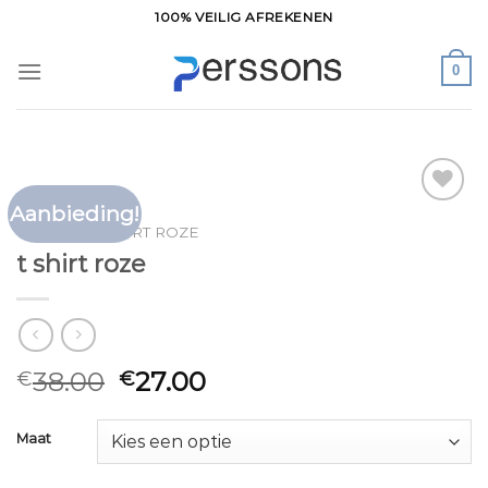
Ga
100% VEILIG AFREKENEN
naar
inhoud
0
Aanbieding!
Toevoegen
HOME
/
T SHIRT ROZE
aan
t shirt roze
verlanglijst
38.00
27.00
€
€
Maat