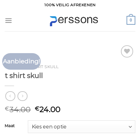
Ga
100% VEILIG AFREKENEN
naar
inhoud
0
Aanbieding!
Toevoegen
HOME
/
T SHIRT SKULL
aan
t shirt skull
verlanglijst
34.00
24.00
€
€
Maat