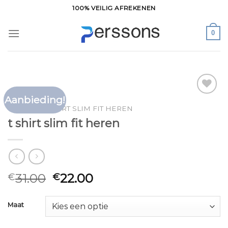
Ga
100% VEILIG AFREKENEN
naar
inhoud
0
Aanbieding!
Toevoegen
HOME
/
T SHIRT SLIM FIT HEREN
aan
t shirt slim fit heren
verlanglijst
31.00
22.00
€
€
Maat