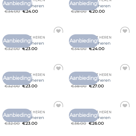
T SHIRT SLIM FIT HEREN
T SHIRT SLIM FIT HEREN
Aanbieding!
Aanbieding!
Toevoegen
Toevoegen
t shirt slim fit heren
t shirt slim fit heren
aan
aan
€
34.00
€
24.00
€
28.00
€
20.00
verlanglijst
verlanglijst
T SHIRT SLIM FIT HEREN
T SHIRT SLIM FIT HEREN
Aanbieding!
Aanbieding!
Toevoegen
Toevoegen
t shirt slim fit heren
t shirt slim fit heren
aan
aan
€
32.00
€
23.00
€
34.00
€
24.00
verlanglijst
verlanglijst
T SHIRT SLIM FIT HEREN
T SHIRT SLIM FIT HEREN
Aanbieding!
Aanbieding!
Toevoegen
Toevoegen
t shirt slim fit heren
t shirt slim fit heren
aan
aan
€
32.00
€
23.00
€
38.00
€
27.00
verlanglijst
verlanglijst
T SHIRT SLIM FIT HEREN
T SHIRT SLIM FIT HEREN
Aanbieding!
Aanbieding!
Toevoegen
Toevoegen
t shirt slim fit heren
t shirt slim fit heren
aan
aan
€
32.00
€
23.00
€
36.00
€
26.00
verlanglijst
verlanglijst