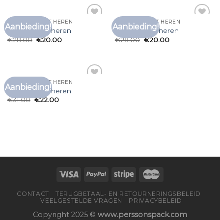
T SHIRT SLIM FIT HEREN
T SHIRT SLIM FIT HEREN
Aanbieding!
Aanbieding!
Toevoegen
Toevoegen
t shirt slim fit heren
t shirt slim fit heren
aan
aan
€
28.00
€
20.00
€
28.00
€
20.00
verlanglijst
verlanglijst
T SHIRT SLIM FIT HEREN
Aanbieding!
Toevoegen
t shirt slim fit heren
aan
€
31.00
€
22.00
verlanglijst
CONTACT
TERUGBETAAL- EN RETOURNERINGSBELEID
VEELGESTELDE VRAGEN
PRIVACYBELEID
Copyright 2025 ©
www.perssonspack.com