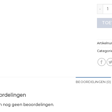
t shirt s
TOE
Artikeln
Categori
BEOORDELINGEN (0)
ordelingen
jn nog geen beoordelingen.