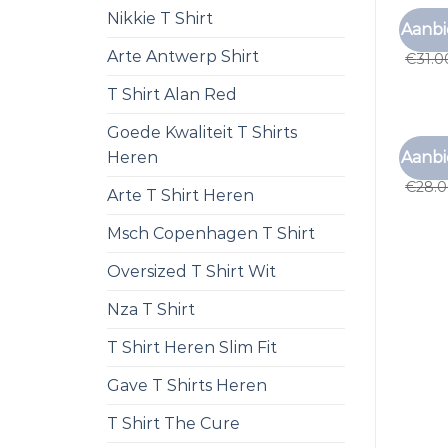
Nikkie T Shirt
T SHIR
Aanbi
t shir
Arte Antwerp Shirt
€
31.0
T Shirt Alan Red
Goede Kwaliteit T Shirts
T SHIR
Aanbi
Heren
t shir
€
28.
Arte T Shirt Heren
Msch Copenhagen T Shirt
Oversized T Shirt Wit
Nza T Shirt
T Shirt Heren Slim Fit
Gave T Shirts Heren
T Shirt The Cure