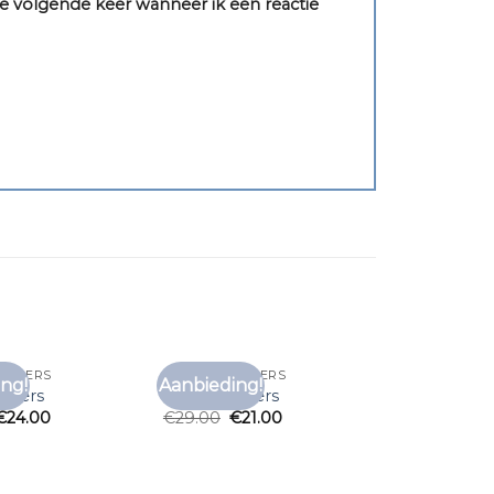
e volgende keer wanneer ik een reactie
NICKERS
T SHIRT SNICKERS
ng!
Aanbieding!
Toevoegen
Toevoegen
nickers
t shirt snickers
aan
aan
€
24.00
€
29.00
€
21.00
verlanglijst
verlanglijst