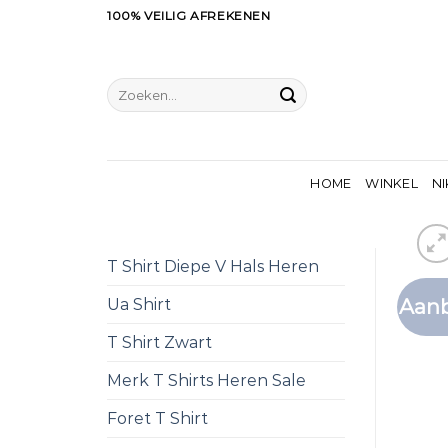
Ga
100% VEILIG AFREKENEN
naar
inhoud
Zoeken
naar:
HOME
WINKEL
NI
T Shirt Diepe V Hals Heren
Aanb
Ua Shirt
T Shirt Zwart
Merk T Shirts Heren Sale
Foret T Shirt