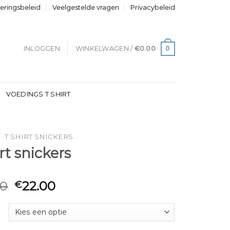
neringsbeleid
Veelgestelde vragen
Privacybeleid
0
INLOGGEN
WINKELWAGEN /
€
0.00
VOEDINGS T SHIRT
/
T SHIRT SNICKERS
irt snickers
00
22.00
€