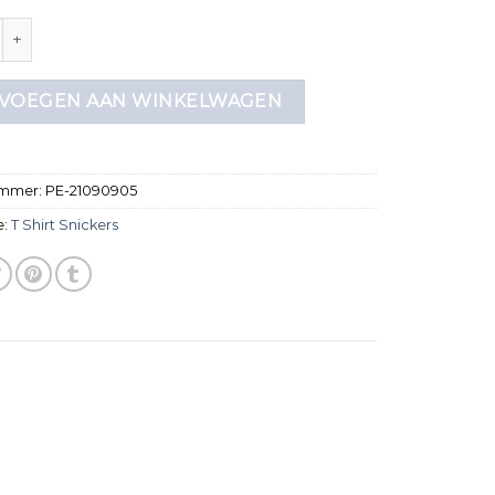
nickers aantal
VOEGEN AAN WINKELWAGEN
ummer:
PE-21090905
e:
T Shirt Snickers