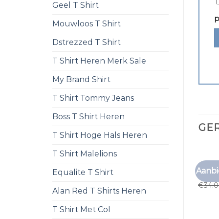
Geel T Shirt
p
Mouwloos T Shirt
Dstrezzed T Shirt
T Shirt Heren Merk Sale
My Brand Shirt
T Shirt Tommy Jeans
Boss T Shirt Heren
GE
T Shirt Hoge Hals Heren
T Shirt Malelions
T SHIR
Aanbi
Equalite T Shirt
t shir
€
34.
Alan Red T Shirts Heren
T Shirt Met Col