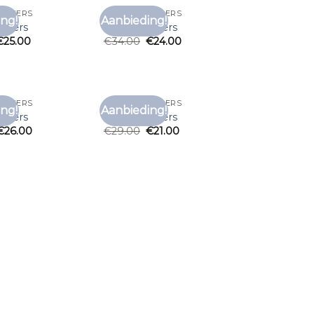
NICKERS
T SHIRT SNICKERS
ng!
Aanbieding!
Toevoegen
Toevoegen
nickers
t shirt snickers
aan
aan
€
25.00
€
34.00
€
24.00
verlanglijst
verlanglijst
NICKERS
T SHIRT SNICKERS
ng!
Aanbieding!
Toevoegen
Toevoegen
nickers
t shirt snickers
aan
aan
€
26.00
€
29.00
€
21.00
verlanglijst
verlanglijst