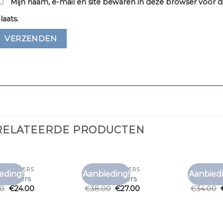
Mijn naam, e-mail en site bewaren in deze browser voor d
laats.
RELATEERDE PRODUCTEN
T SNICKERS
T SHIRT SNICKERS
T SHIRT S
eding!
Aanbieding!
Aanbiedi
Toevoegen
Toevoegen
t snickers
t shirt snickers
t shirt s
aan
aan
00
€
24.00
€
38.00
€
27.00
€
34.00
verlanglijst
verlanglijst