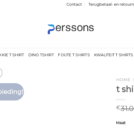
Contact
Terugbetaal- en retour
KKIE T SHIRT
DINO TSHIRT
FOUTE T SHIRTS
KWALITEIT T SHIRTS
HOME
t sh
ieding!
Toevoegen
aan
verlanglijst
31.
€
Maat