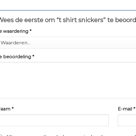
ees de eerste om “t shirt snickers” te beoor
e waardering
*
e beoordeling
*
Naam
*
E-mail
*