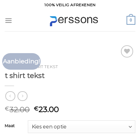
Ga
100% VEILIG AFREKENEN
naar
inhoud
0
Aanbieding!
Toevoegen
HOME
/
T SHIRT TEKST
aan
t shirt tekst
verlanglijst
32.00
23.00
€
€
Maat