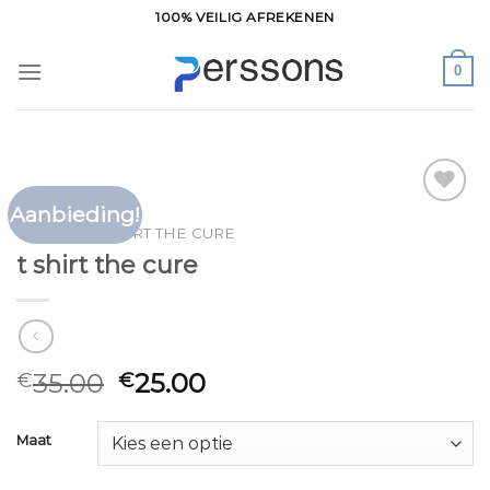
Ga
100% VEILIG AFREKENEN
naar
inhoud
0
Aanbieding!
Toevoegen
HOME
/
T SHIRT THE CURE
aan
t shirt the cure
verlanglijst
35.00
25.00
€
€
Maat