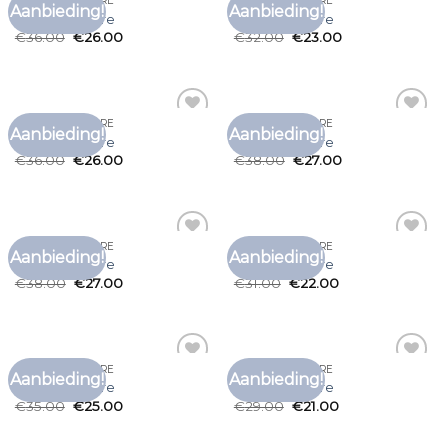
T SHIRT THE CURE
T SHIRT THE CURE
Aanbieding!
Aanbieding!
Toevoegen
Toevoegen
t shirt the cure
t shirt the cure
aan
aan
€
36.00
€
26.00
€
32.00
€
23.00
verlanglijst
verlanglijst
T SHIRT THE CURE
T SHIRT THE CURE
Aanbieding!
Aanbieding!
Toevoegen
Toevoegen
t shirt the cure
t shirt the cure
aan
aan
€
36.00
€
26.00
€
38.00
€
27.00
verlanglijst
verlanglijst
T SHIRT THE CURE
T SHIRT THE CURE
Aanbieding!
Aanbieding!
Toevoegen
Toevoegen
t shirt the cure
t shirt the cure
aan
aan
€
38.00
€
27.00
€
31.00
€
22.00
verlanglijst
verlanglijst
T SHIRT THE CURE
T SHIRT THE CURE
Aanbieding!
Aanbieding!
Toevoegen
Toevoegen
t shirt the cure
t shirt the cure
aan
aan
€
35.00
€
25.00
€
29.00
€
21.00
verlanglijst
verlanglijst