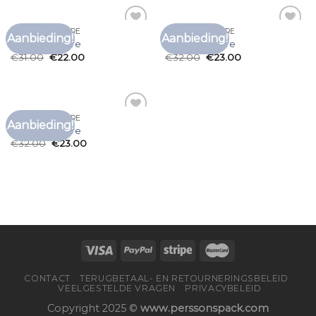
T SHIRT THE CURE
T SHIRT THE CURE
Aanbieding!
Aanbieding!
Toevoegen
Toevoegen
t shirt the cure
t shirt the cure
aan
aan
€
31.00
€
22.00
€
32.00
€
23.00
verlanglijst
verlanglijst
T SHIRT THE CURE
Aanbieding!
Toevoegen
t shirt the cure
aan
€
32.00
€
23.00
verlanglijst
CONTACT
TERUGBETAAL- EN RETOURNERINGSBELEID
VEELGESTELDE VRAGEN
PRIVACYBELEID
Copyright 2025 ©
www.perssonspack.com