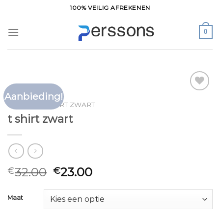
Ga
100% VEILIG AFREKENEN
naar
inhoud
0
Aanbieding!
Toevoegen
HOME
/
T SHIRT ZWART
aan
t shirt zwart
verlanglijst
32.00
23.00
€
€
Maat