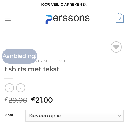
Ga
100% VEILIG AFREKENEN
naar
inhoud
0
Aanbieding!
Toevoegen
HOME
/
T SHIRTS MET TEKST
aan
t shirts met tekst
verlanglijst
29.00
21.00
€
€
Maat