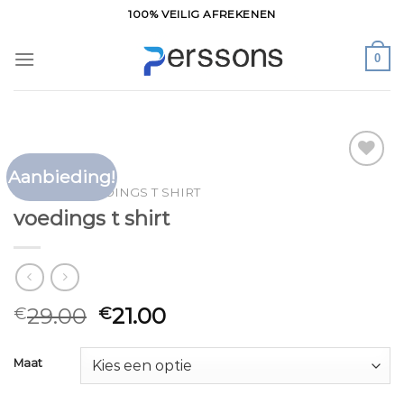
Ga
100% VEILIG AFREKENEN
naar
inhoud
0
Aanbieding!
Toevoegen
HOME
/
VOEDINGS T SHIRT
aan
voedings t shirt
verlanglijst
29.00
21.00
€
€
Maat