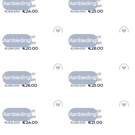
VOEDINGS T SHIRT
VOEDINGS T SHIRT
Aanbieding!
Aanbieding!
Toevoegen
Toevoegen
voedings t shirt
voedings t shirt
aan
aan
€
34.00
€
24.00
€
35.00
€
25.00
verlanglijst
verlanglijst
VOEDINGS T SHIRT
VOEDINGS T SHIRT
Aanbieding!
Aanbieding!
Toevoegen
Toevoegen
voedings t shirt
voedings t shirt
aan
aan
€
28.00
€
20.00
€
36.00
€
26.00
verlanglijst
verlanglijst
VOEDINGS T SHIRT
VOEDINGS T SHIRT
Aanbieding!
Aanbieding!
Toevoegen
Toevoegen
voedings t shirt
voedings t shirt
aan
aan
€
36.00
€
26.00
€
35.00
€
25.00
verlanglijst
verlanglijst
VOEDINGS T SHIRT
VOEDINGS T SHIRT
Aanbieding!
Aanbieding!
Toevoegen
Toevoegen
voedings t shirt
voedings t shirt
aan
aan
€
34.00
€
24.00
€
29.00
€
21.00
verlanglijst
verlanglijst