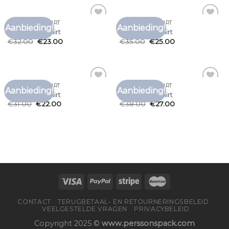
VOEDINGS T SHIRT
VOEDINGS T SHIRT
Aanbieding!
Aanbieding!
Toevoegen
Toevoegen
voedings t shirt
voedings t shirt
aan
aan
€
32.00
€
23.00
€
35.00
€
25.00
verlanglijst
verlanglijst
VOEDINGS T SHIRT
VOEDINGS T SHIRT
Aanbieding!
Aanbieding!
Toevoegen
Toevoegen
voedings t shirt
voedings t shirt
aan
aan
€
31.00
€
22.00
€
38.00
€
27.00
verlanglijst
verlanglijst
CONTACT
TERUGBETAAL- EN RETOURNERINGSBELEID
VEELGESTELDE VRAGEN
PRIVACYBELEID
Copyright 2025 ©
www.perssonspack.com