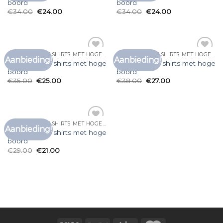
boord
boord
verlanglijst
verlanglijst
€
34.00
€
24.00
€
34.00
€
24.00
WITTE HEREN T SHIRTS MET HOGE BOORD
WITTE HEREN T SHIRTS MET HOGE BOORD
Aanbieding!
Aanbieding!
Toevoegen
Toevoegen
witte heren t shirts met hoge
witte heren t shirts met hoge
aan
aan
boord
boord
verlanglijst
verlanglijst
€
35.00
€
25.00
€
38.00
€
27.00
WITTE HEREN T SHIRTS MET HOGE BOORD
Aanbieding!
Toevoegen
witte heren t shirts met hoge
aan
boord
verlanglijst
€
29.00
€
21.00