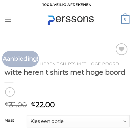
Ga
100% VEILIG AFREKENEN
naar
inhoud
0
Aanbieding!
Toevoegen
HOME
/
WITTE HEREN T SHIRTS MET HOGE BOORD
aan
witte heren t shirts met hoge boord
verlanglijst
31.00
22.00
€
€
Maat