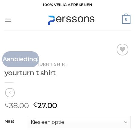
Ga
100% VEILIG AFREKENEN
naar
inhoud
0
Aanbieding!
Toevoegen
HOME
/
YOURTURN T SHIRT
aan
yourturn t shirt
verlanglijst
38.00
27.00
€
€
Maat