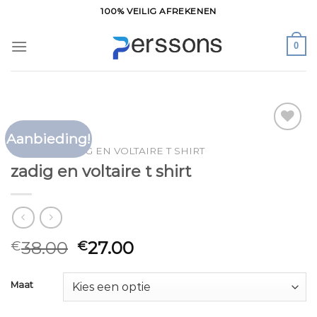
Ga
100% VEILIG AFREKENEN
naar
inhoud
0
Aanbieding!
Toevoegen
HOME
/
ZADIG EN VOLTAIRE T SHIRT
aan
zadig en voltaire t shirt
verlanglijst
38.00
27.00
€
€
Maat