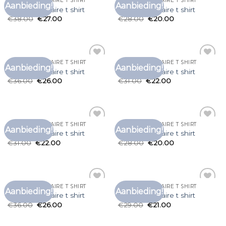
ZADIG EN VOLTAIRE T SHIRT
ZADIG EN VOLTAIRE T SHIRT
Aanbieding!
Aanbieding!
Toevoegen
Toevoegen
zadig en voltaire t shirt
zadig en voltaire t shirt
aan
aan
€
38.00
€
27.00
€
28.00
€
20.00
verlanglijst
verlanglijst
ZADIG EN VOLTAIRE T SHIRT
ZADIG EN VOLTAIRE T SHIRT
Aanbieding!
Aanbieding!
Toevoegen
Toevoegen
zadig en voltaire t shirt
zadig en voltaire t shirt
aan
aan
€
36.00
€
26.00
€
31.00
€
22.00
verlanglijst
verlanglijst
ZADIG EN VOLTAIRE T SHIRT
ZADIG EN VOLTAIRE T SHIRT
Aanbieding!
Aanbieding!
Toevoegen
Toevoegen
zadig en voltaire t shirt
zadig en voltaire t shirt
aan
aan
€
31.00
€
22.00
€
28.00
€
20.00
verlanglijst
verlanglijst
ZADIG EN VOLTAIRE T SHIRT
ZADIG EN VOLTAIRE T SHIRT
Aanbieding!
Aanbieding!
Toevoegen
Toevoegen
zadig en voltaire t shirt
zadig en voltaire t shirt
aan
aan
€
36.00
€
26.00
€
29.00
€
21.00
verlanglijst
verlanglijst