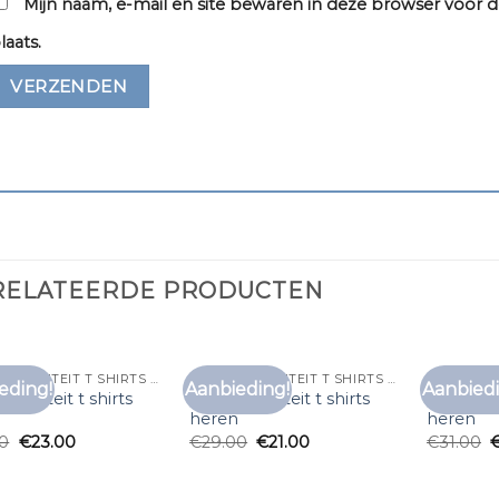
Mijn naam, e-mail en site bewaren in deze browser voor d
laats.
RELATEERDE PRODUCTEN
ZWARE KWALITEIT T SHIRTS HEREN
ZWARE KWALITEIT T SHIRTS HEREN
eding!
Aanbieding!
Aanbiedi
Toevoegen
Toevoegen
kwaliteit t shirts
zware kwaliteit t shirts
zware kwa
aan
aan
n
heren
heren
verlanglijst
verlanglijst
00
€
23.00
€
29.00
€
21.00
€
31.00