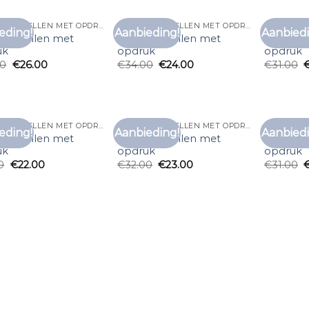
T SHIRT BESTELLEN MET OPDRUK
T SHIRT BESTELLEN MET OPDRUK
eding!
Aanbieding!
Aanbiedi
Toevoegen
Toevoegen
rt bestellen met
t shirt bestellen met
t shirt b
aan
aan
uk
opdruk
opdruk
verlanglijst
verlanglijst
00
€
26.00
€
34.00
€
24.00
€
31.00
T SHIRT BESTELLEN MET OPDRUK
T SHIRT BESTELLEN MET OPDRUK
eding!
Aanbieding!
Aanbiedi
Toevoegen
Toevoegen
rt bestellen met
t shirt bestellen met
t shirt b
aan
aan
uk
opdruk
opdruk
verlanglijst
verlanglijst
0
€
22.00
€
32.00
€
23.00
€
31.00