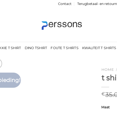
Contact
Terugbetaal- en retour
KKIE T SHIRT
DINO TSHIRT
FOUTE T SHIRTS
KWALITEIT T SHIRTS
HOME
t sh
ieding!
Toevoegen
aan
verlanglijst
35.
€
Maat