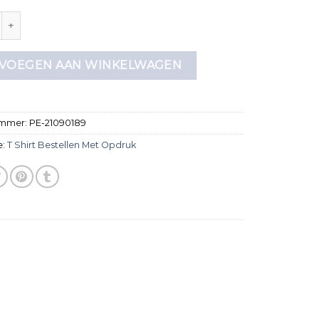
bestellen met opdruk aantal
VOEGEN AAN WINKELWAGEN
ummer:
PE-21090189
e:
T Shirt Bestellen Met Opdruk