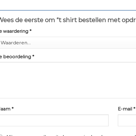
ees de eerste om “t shirt bestellen met opd
e waardering
*
e beoordeling
*
Naam
*
E-mail
*