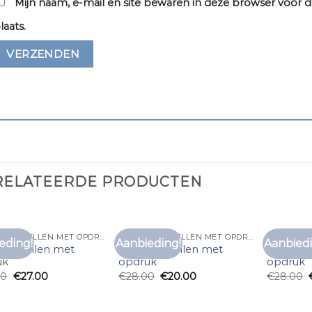
Mijn naam, e-mail en site bewaren in deze browser voor d
laats.
RELATEERDE PRODUCTEN
T SHIRT BESTELLEN MET OPDRUK
T SHIRT BESTELLEN MET OPDRUK
eding!
Aanbieding!
Aanbiedi
Toevoegen
Toevoegen
rt bestellen met
t shirt bestellen met
t shirt b
aan
aan
uk
opdruk
opdruk
verlanglijst
verlanglijst
00
€
27.00
€
28.00
€
20.00
€
28.00