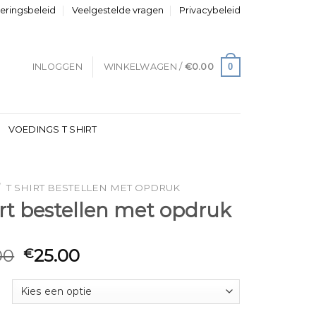
neringsbeleid
Veelgestelde vragen
Privacybeleid
0
INLOGGEN
WINKELWAGEN /
€
0.00
VOEDINGS T SHIRT
/
T SHIRT BESTELLEN MET OPDRUK
irt bestellen met opdruk
00
25.00
€