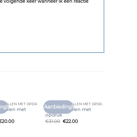
e volgende keer wanneer ik een reactie
T SHIRT BESTELLEN MET OPDRUK
T SHIRT BESTELLEN MET OPDRUK
ng!
Aanbieding!
Toevoegen
Toevoegen
estellen met
t shirt bestellen met
aan
aan
opdruk
verlanglijst
verlanglijst
€
20.00
€
31.00
€
22.00