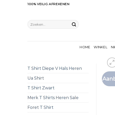
Ga
100% VEILIG AFREKENEN
naar
inhoud
Zoeken
naar:
HOME
WINKEL
NI
T Shirt Diepe V Hals Heren
Aanb
Ua Shirt
T Shirt Zwart
Merk T Shirts Heren Sale
Foret T Shirt