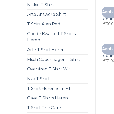
Nikkie T Shirt
Aanbi
t shi
Arte Antwerp Shirt
opdr
T Shirt Alan Red
€
36.
Goede Kwaliteit T Shirts
Heren
Aanbi
Arte T Shirt Heren
t shi
opdr
Msch Copenhagen T Shirt
€
31.0
Oversized T Shirt Wit
Nza T Shirt
T Shirt Heren Slim Fit
Gave T Shirts Heren
T Shirt The Cure