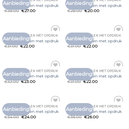
T SHIRT BESTELLEN MET OPDRUK
T SHIRT BESTELLEN MET OPDRUK
Aanbieding!
Aanbieding!
Toevoegen
Toevoegen
t shirt bestellen met opdruk
t shirt bestellen met opdruk
aan
aan
€
38.00
€
27.00
€
28.00
€
20.00
verlanglijst
verlanglijst
T SHIRT BESTELLEN MET OPDRUK
T SHIRT BESTELLEN MET OPDRUK
Aanbieding!
Aanbieding!
Toevoegen
Toevoegen
t shirt bestellen met opdruk
t shirt bestellen met opdruk
aan
aan
€
31.00
€
22.00
€
31.00
€
22.00
verlanglijst
verlanglijst
T SHIRT BESTELLEN MET OPDRUK
T SHIRT BESTELLEN MET OPDRUK
Aanbieding!
Aanbieding!
Toevoegen
Toevoegen
t shirt bestellen met opdruk
t shirt bestellen met opdruk
aan
aan
€
32.00
€
23.00
€
31.00
€
22.00
verlanglijst
verlanglijst
T SHIRT BESTELLEN MET OPDRUK
T SHIRT BESTELLEN MET OPDRUK
Aanbieding!
Aanbieding!
Toevoegen
Toevoegen
t shirt bestellen met opdruk
t shirt bestellen met opdruk
aan
aan
€
34.00
€
24.00
€
36.00
€
26.00
verlanglijst
verlanglijst