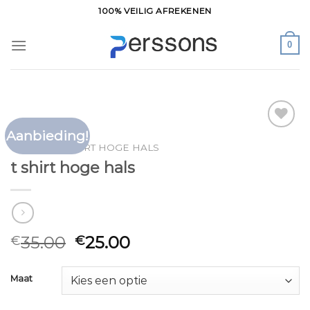
Ga
100% VEILIG AFREKENEN
naar
inhoud
0
Aanbieding!
Toevoegen
HOME
/
T SHIRT HOGE HALS
aan
t shirt hoge hals
verlanglijst
35.00
25.00
€
€
Maat