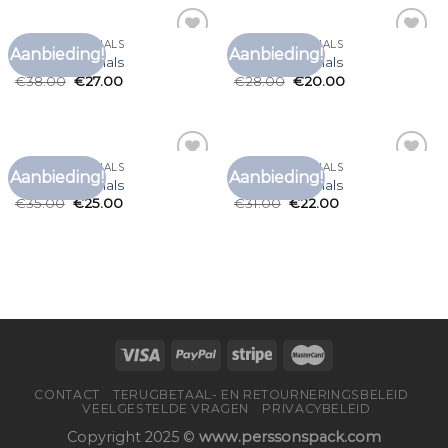
T SHIRT HOGE HALS
T SHIRT HOGE HALS
Aanbieding!
Aanbieding!
Toevoegen
Toevoegen
t shirt hoge hals
t shirt hoge hals
aan
aan
€
38.00
€
27.00
€
28.00
€
20.00
verlanglijst
verlanglijst
T SHIRT HOGE HALS
T SHIRT HOGE HALS
Aanbieding!
Aanbieding!
Toevoegen
Toevoegen
t shirt hoge hals
t shirt hoge hals
aan
aan
€
35.00
€
25.00
€
31.00
€
22.00
verlanglijst
verlanglijst
CONTACT
TERUGBETAAL- EN RETOURNERINGSBELEID
VEELGESTELDE VRAGEN
PRIVACYBELEID
Copyright 2025 ©
www.perssonspack.com