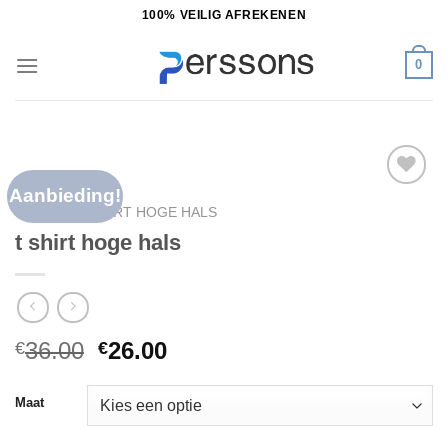
Ga
100% VEILIG AFREKENEN
naar
inhoud
0
Aanbieding!
Toevoegen
HOME
/
T SHIRT HOGE HALS
aan
t shirt hoge hals
verlanglijst
36.00
26.00
€
€
Maat