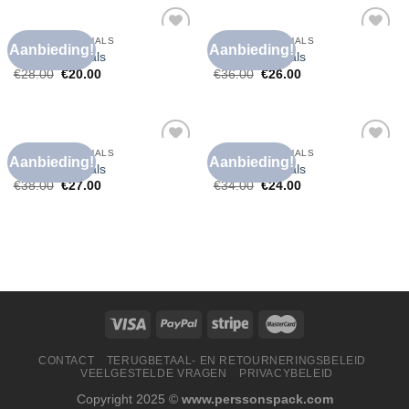
T SHIRT HOGE HALS
T SHIRT HOGE HALS
Aanbieding!
Aanbieding!
Toevoegen
Toevoegen
t shirt hoge hals
t shirt hoge hals
aan
aan
€
28.00
€
20.00
€
36.00
€
26.00
verlanglijst
verlanglijst
T SHIRT HOGE HALS
T SHIRT HOGE HALS
Aanbieding!
Aanbieding!
Toevoegen
Toevoegen
t shirt hoge hals
t shirt hoge hals
aan
aan
€
38.00
€
27.00
€
34.00
€
24.00
verlanglijst
verlanglijst
CONTACT
TERUGBETAAL- EN RETOURNERINGSBELEID
VEELGESTELDE VRAGEN
PRIVACYBELEID
Copyright 2025 ©
www.perssonspack.com