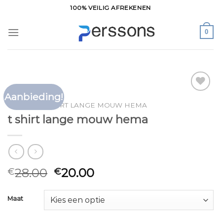
Ga
100% VEILIG AFREKENEN
naar
inhoud
0
Aanbieding!
Toevoegen
HOME
/
T SHIRT LANGE MOUW HEMA
aan
t shirt lange mouw hema
verlanglijst
28.00
20.00
€
€
Maat